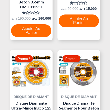
Béton 355mm
DMD033551
Note
د.ت
20,000
د.ت
15,000
0
Sur
5
Note
د.ت
190,000
د.ت
160,000
Ajouter Au
0
Panier
Sur
5
Ajouter Au
Panier
Le
Le
Le
Le
Prix
Prix
Prix
Prix
Promo !
Promo !
Promo !
Promo !
Initial
Actuel
Initial
Actuel
Était :
Est :
Était :
Est :
330,000 د.ت.
19,000 د.ت.
24,000 د.ت.
DISQUE DE DIAMANT
DISQUE DE DIAMANT
Disque Diamanté
Disque Diamanté
Ultra-Mince Ingco 125
Segmenté Pour Béton