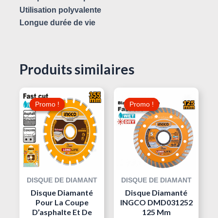
Utilisation polyvalente
Longue durée de vie
Produits similaires
Le
Le
Le
Le
Prix
Prix
Prix
Prix
Promo !
Promo !
Promo !
Promo !
Initial
Actuel
Initial
Actuel
Était :
Est :
Était :
Est :
20,000 د.ت.
160,000 د.ت.
190,000 د.ت.
DISQUE DE DIAMANT
DISQUE DE DIAMANT
Disque Diamanté
Disque Diamanté
Pour La Coupe
INGCO DMD031252
D’asphalte Et De
125 Mm