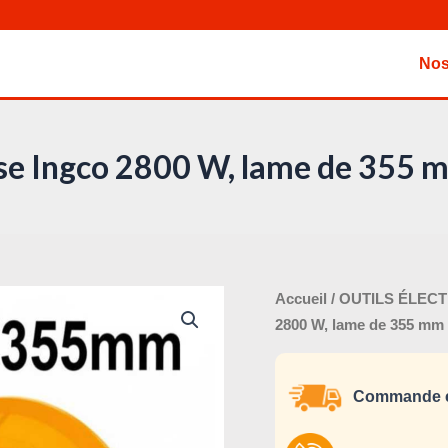
Nos
e Ingco 2800 W, lame de 355
L
quantité
Accueil
/
OUTILS ÉLEC
p
de
2800 W, lame de 355 mm
i
Découpeuse
é
Ingco
Commande e
2800
W,