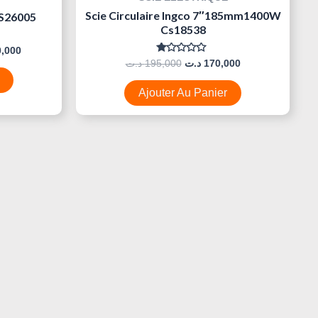
Scie Circulaire Ingco 7″185mm1400W
TS26005
Cs18538
0,000
Note
د.ت
195,000
د.ت
170,000
0
Sur
5
Ajouter Au Panier