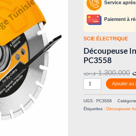
lame
Service après
de
355
Paiement à ré
mm
PC3558
SCIE ÉLECTRIQUE
Découpeuse In
PC3558
د.ت
1.300,000
Ajouter au 
UGS :
PC3558
Catégorie
Étiquettes :
Découpeuse In