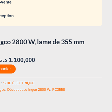
-vente
ception
gco 2800 W, lame de 355 mm
د.ت
1.100,000
panier
 :
SCIE ÉLECTRIQUE
gco
,
Découpeuse Ingco 2800 W
,
PC3558