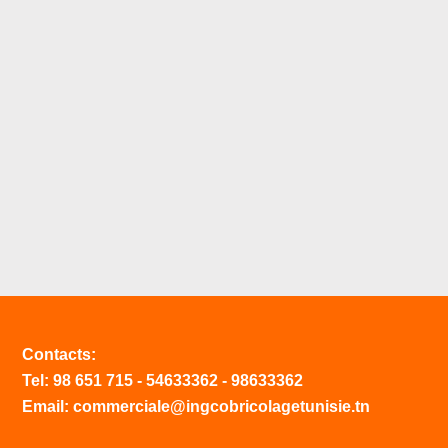
Contacts:
Tel:
98 651 715
-
54633
362
-
98633362
Email: commerciale@ingcobricolagetunisie.tn