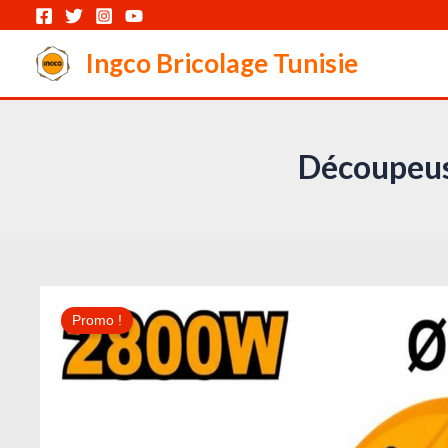
Aller
au
Ingco Bricolage Tunisie
contenu
Découpeus
Promo !