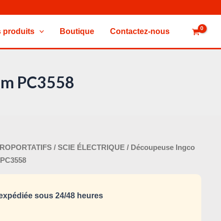
 produits
Boutique
Contactez-nous
 mm PC3558
e
Le
TROPORTATIFS
/
SCIE ÉLECTRIQUE
/ Découpeuse Ingco
rix
prix
 PC3558
nitial
actuel
tait :
est :
xpédiée sous 24/48 heures
1.100,000 د.ت.
1.300,000 د.ت.