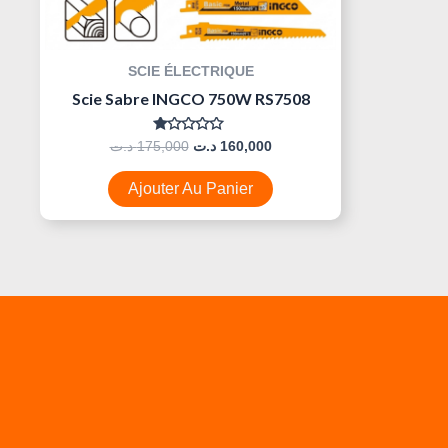
SCIE ÉLECTRIQUE
Scie Sabre INGCO 750W RS7508
Note
د.ت
175,000
د.ت
160,000
0
Sur
5
Ajouter Au Panier