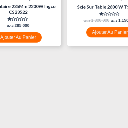
culaire 235Mm 2200W Ingco
Scie Sur Table 2600 W 
CS23522
Note
د.ت
1.300,000
د.ت
1.15
0
Note
د.ت
285,000
Sur
0
5
Ajouter Au Panier
Sur
5
Ajouter Au Panier