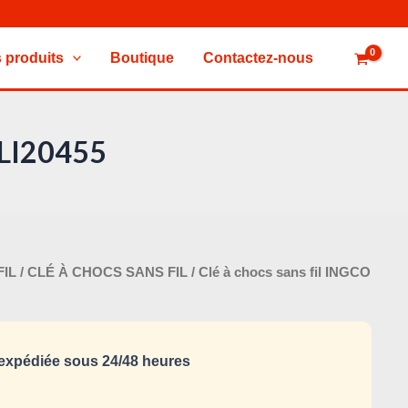
 produits
Boutique
Contactez-nous
WLI20455
Le
FIL
/
CLÉ À CHOCS SANS FIL
/ Clé à chocs sans fil INGCO
x
prix
tial
actuel
it :
est :
xpédiée sous 24/48 heures
200,000 د.ت.
240,000 د.ت.