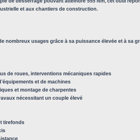
le de desserrage pouvant atteindre 555 Nm, cet outil répond
strielle et aux chantiers de construction.
de nombreux usages grâce à sa puissance élevée et à sa gra
us de roues, interventions mécaniques rapides
 d’équipements et de machines
lliques et montage de charpentes
travaux nécessitant un couple élevé
 tirefonds
cis
sistance