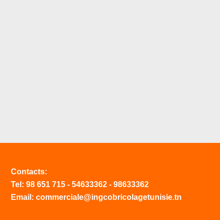
Contacts:
Tel:
98 651 715
-
54633
362
-
98633362
Email: commerciale@ingcobricolagetunisie.tn