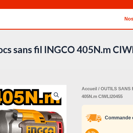
Nos
hocs sans fil INGCO 405N.m CI
Le
quantité
Accueil
/
OUTILS SANS 
pri
de
405N.m CIWLI20455
ini
Clé
éta
à
Commande e
chocs
sans