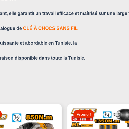
t, elle garantit un travail efficace et maîtrisé sur une large
talogue de
CLÉ À CHOCS SANS FIL
uissante et abordable en Tunisie, la
raison disponible dans toute la Tunisie.
Le
Le
Le
Prix
Prix
Prix
Promo !
Promo !
Initial
Actuel
Initial
Était :
Est :
Était :
370,000 د.ت.
420,000 د.ت.