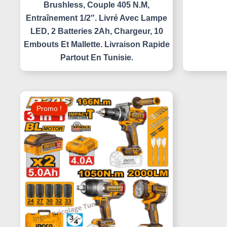
Brushless, Couple 405 N.m,
Entraînement 1/2″. Livré Avec Lampe
LED, 2 Batteries 2Ah, Chargeur, 10
Embouts Et Mallette. Livraison Rapide
Partout En Tunisie.
Le
Le
Prix
Prix
Promo !
Promo !
Initial
Actuel
Était :
Est :
620,000 د.ت.
680,000 د.ت.