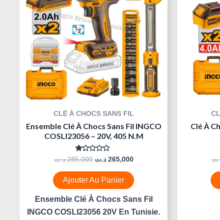
CLÉ À CHOCS SANS FIL
CL
Ensemble Clé À Chocs Sans Fil INGCO
Clé À Ch
COSLI23056 – 20V, 405 N.m
Note
د.ت
285,000
د.ت
265,000
.ت
0
Sur
5
Ajouter Au Panier
Ensemble Clé À Chocs Sans Fil
INGCO COSLI23056 20V En Tunisie.