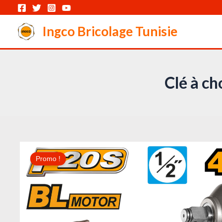
Aller
au
Ingco Bricolage Tunisie
contenu
Clé à c
Promo !