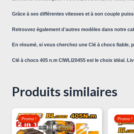
Grâce à ses différentes vitesses et à son couple puissan
Retrouvez également d’autres modèles dans notre ca
En résumé, si vous cherchez une Clé à chocs fiable, p
Clé à chocs 405 n.m CIWLI20455 est le choix idéal. Liv
Produits similaires
Le
Le
Prix
Prix
Promo !
Promo !
Promo !
Promo !
Initial
Actuel
Était :
Est :
265,000 د.ت.
285,000 د.ت.