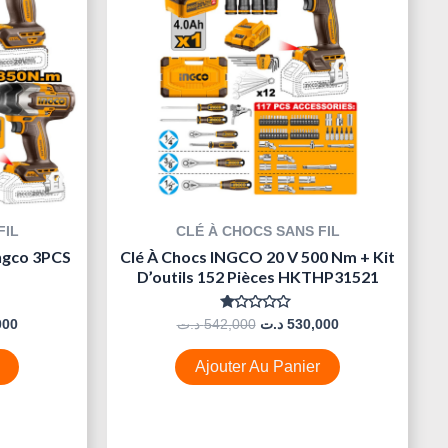
FIL
CLÉ À CHOCS SANS FIL
Ingco 3PCS
Clé À Chocs INGCO 20 V 500 Nm + Kit
D’outils 152 Pièces HKTHP31521
Note
000
د.ت
542,000
د.ت
530,000
0
Sur
5
Ajouter Au Panier