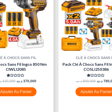
É À CHOCS SANS FIL
CLÉ À CHOCS SANS 
ocs Sans Fil Ingco 850 Nm
Pack Clé À Chocs Sans Fil 
CIWLI2085
COSLI250386
Note
Note
د
420,000
د.ت
370,000
د.ت
830,000
د.ت
780,
0
0
Sur
Sur
5
5
Ajouter Au Panier
Ajouter Au Panier