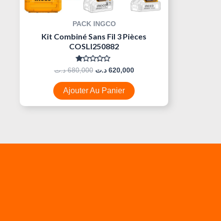
PACK INGCO
Kit Combiné Sans Fil 3 Pièces
COSLI250882
Note
د.ت
680,000
د.ت
620,000
0
Sur
5
Ajouter Au Panier