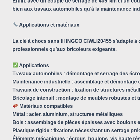
Enfin, avec un couple de serrage de 405 Nm et un coup
bien aux travaux automobiles qu’à la maintenance indu
Applications et matériaux
La clé à chocs sans fil INGCO CIWLI20455 s’adapte à 
professionnels qu’aux bricoleurs exigeants.
Applications
Travaux automobiles : démontage et serrage des écro
Maintenance industrielle : assemblage et démontage
Travaux de construction : fixation de structures méta
Bricolage intensif : montage de meubles robustes et 
Matériaux compatibles
Métal : acier, aluminium, structures métalliques
Bois : assemblage de pièces épaisses avec boulons et
Plastique rigide : fixations nécessitant un serrage pré
Éléments mécaniques : écrous, boulons, vis haute ré