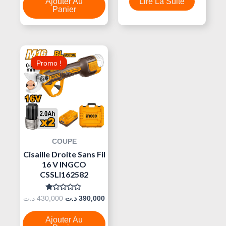
Ajouter Au
Lire La Suite
Panier
Le
Le
Prix
Prix
Promo !
Promo !
Initial
Actuel
Était :
Est :
430,000 د.ت.
390,000 د.ت.
COUPE
Cisaille Droite Sans Fil
16 V INGCO
CSSLI162582
Note
د.ت
430,000
د.ت
390,000
0
Sur
5
Ajouter Au