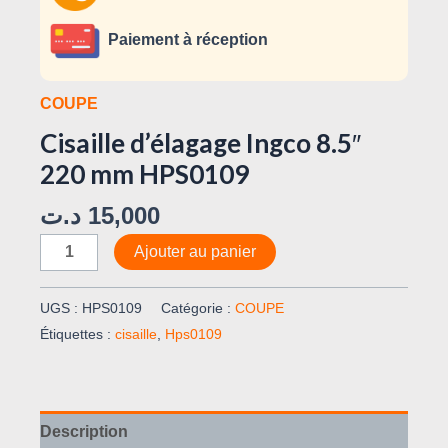
Paiement à réception
COUPE
Cisaille d’élagage Ingco 8.5″
220 mm HPS0109
د.ت
15,000
Ajouter au panier
UGS :
HPS0109
Catégorie :
COUPE
Étiquettes :
cisaille
,
Hps0109
Description