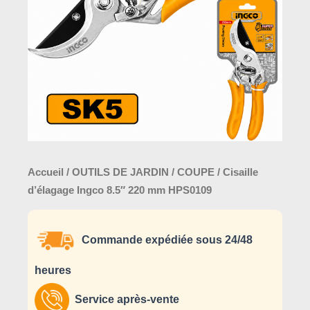
220
mm
HPS0109
Accueil
/
OUTILS DE JARDIN
/
COUPE
/ Cisaille
d’élagage Ingco 8.5″ 220 mm HPS0109
Commande expédiée sous 24/48
heures
Service après-vente