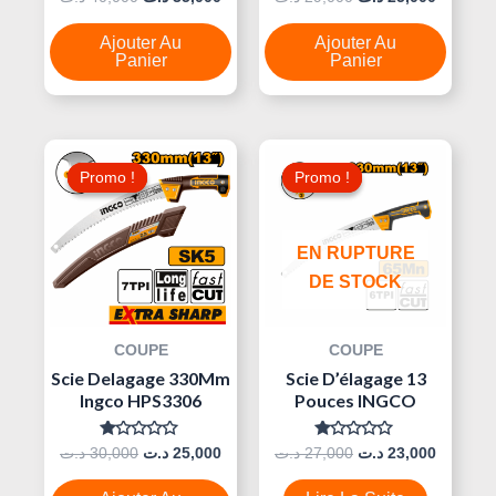
0
0
Sur
Sur
5
5
Ajouter Au
Ajouter Au
Panier
Panier
Le
Le
Le
Le
Prix
Prix
Prix
Prix
Promo !
Promo !
Promo !
Promo !
Initial
Actuel
Initial
Actuel
Était :
Est :
Était :
Est :
30,000 د.ت.
25,000 د.ت.
27,000 د.ت.
EN RUPTURE
DE STOCK
COUPE
COUPE
Scie Delagage 330Mm
Scie D’élagage 13
Ingco HPS3306
Pouces INGCO
Note
Note
د.ت
30,000
د.ت
25,000
د.ت
27,000
د.ت
23,000
0
0
Sur
Sur
5
5