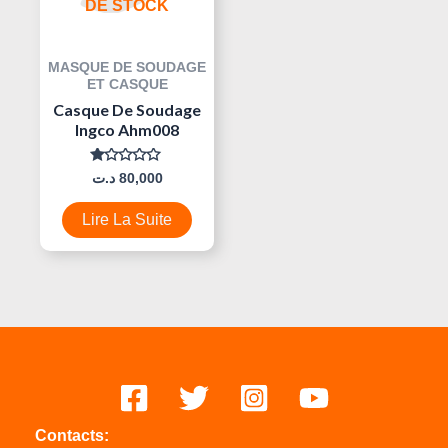
DE STOCK
MASQUE DE SOUDAGE
ET CASQUE
Casque De Soudage
Ingco Ahm008
Note
د.ت
80,000
0
Sur
5
Lire La Suite
Contacts: