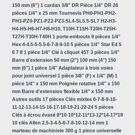
150 mm (6″) 1 cardan 3/8″ DR Pièce 1/4″ DR 26
pièces 1/4″ x 25 mm Tournevis PH0-PH1-PH2-
PH3-PZ0-PZ1-PZ2-PZ3-SL4-SL5.5-SL7 H2-H3-
H4-H5-H6-H7-H8-H10, T10H-T15H-T20H-T25H-
T27H-T30H-T40H 1 porte-embouts 9 pièces 1/4″
Hex 4-4.5-5-5.5-6-7-8-9-10 5 pièces 1/4″ Star E4 5
6 7 8 1 pièce 1/4″ Clé à cliquet 45T 3 pièces 1/4″
Barre d’extension 50 mm (2″) 100 mm (4″) 150
mm (6″) 1 pièce 1/4″ Adaptateur à trois voies
pour joint universel 1 pièce 3/8″ (F) x 1/4″ (M) 1
pièce 1/4″ x 150 mm Poignée rotative 1/4″ x 150
mm Barre d’extension flexible 1/4″ x 150 mm
Autres outils 17 pièces Clés mixtes 6-7-8-9-10-
11-12-13-14-15-16-17-18-19-21-22-24 5 pièces
Clés à écrou évasé 8*10-10*12-11*13-12*14-17*19
10 clés Allen 2,5-3-4-5-6-7-8-10-12-14 mm 1
marteau de machiniste 300 g 1 pince universelle