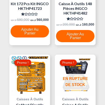
Kit 172 Pcs Kit INGCO
Caisse À Outils 148
HKTHP41723
Pièces INGCO
HKTHP41482
Note
د.ت
590,000
د.ت
560,000
0
Note
د.ت
200,000
د.ت
160,000
Sur
0
5
Ajouter Au
Sur
5
Panier
Ajouter Au
Panier
Le
Le
Le
Le
Prix
Prix
Prix
Prix
Promo !
Promo !
Promo !
Promo !
Initial
Actuel
Initial
Actuel
Était :
Est :
Était :
Est :
160,000 د.ت.
400,000 د.ت.
460,000 د.ت.
EN RUPTURE
DE STOCK
Caisses À Outils
Caisses À Outils
Coffret D’outils
Caisse A Outils