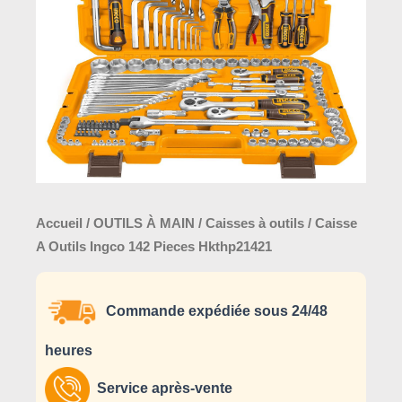
142
Pieces
Hkthp21421
Accueil
/
OUTILS À MAIN
/
Caisses à outils
/ Caisse
A Outils Ingco 142 Pieces Hkthp21421
Commande expédiée sous 24/48
heures
Service après-vente