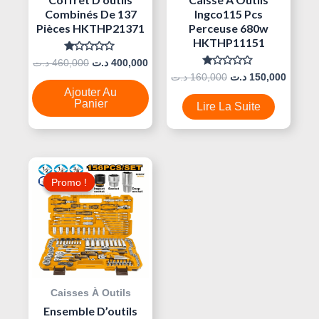
Combinés De 137
Ingco115 Pcs
Pièces HKTHP21371
Perceuse 680w
HKTHP11151
Note
د.ت
460,000
د.ت
400,000
0
Note
د.ت
160,000
د.ت
150,000
Sur
0
5
Ajouter Au
Sur
5
Panier
Lire La Suite
Le
Le
Prix
Prix
Promo !
Promo !
Initial
Actuel
Était :
Est :
390,000 د.ت.
420,000 د.ت.
Caisses À Outils
Ensemble D’outils