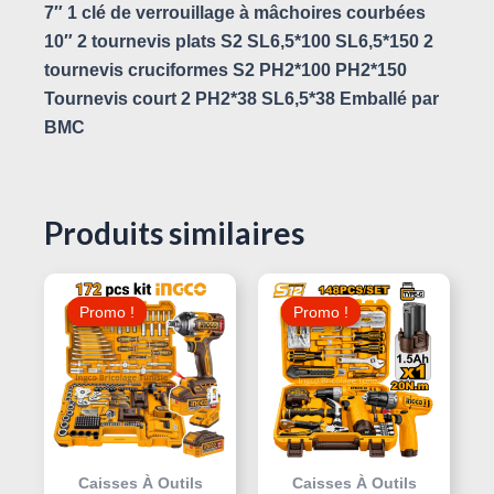
7″ 1 clé de verrouillage à mâchoires courbées
10″ 2 tournevis plats S2 SL6,5*100 SL6,5*150 2
tournevis cruciformes S2 PH2*100 PH2*150
Tournevis court 2 PH2*38 SL6,5*38 Emballé par
BMC
Produits similaires
Le
Le
Le
Le
Prix
Prix
Prix
Prix
Promo !
Promo !
Promo !
Promo !
Initial
Actuel
Initial
Actuel
Était :
Est :
Était :
Est :
200,000 د.ت.
560,000 د.ت.
590,000 د.ت.
Caisses À Outils
Caisses À Outils