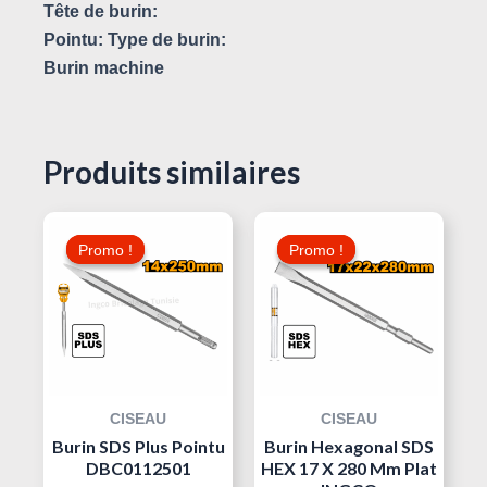
Tête de burin:
Pointu:
Type de burin:
Burin machine
Produits similaires
Le
Le
Le
Le
Prix
Prix
Prix
Prix
Promo !
Promo !
Promo !
Promo !
Initial
Actuel
Initial
Actuel
Était :
Est :
Était :
Est :
25,000 د.ت.
10,000 د.ت.
15,000 د.ت.
CISEAU
CISEAU
Burin SDS Plus Pointu
Burin Hexagonal SDS
DBC0112501
HEX 17 X 280 Mm Plat