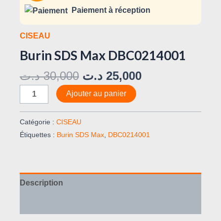
Paiement à réception
CISEAU
Burin SDS Max DBC0214001
د.ت
30,000
د.ت
25,000
Ajouter au panier
Catégorie :
CISEAU
Étiquettes :
Burin SDS Max
,
DBC0214001
Description
Avis (0)