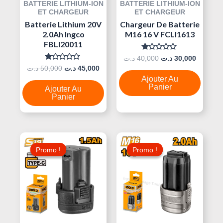
BATTERIE LITHIUM-ION
BATTERIE LITHIUM-ION
ET CHARGEUR
ET CHARGEUR
Batterie Lithium 20V
Chargeur De Batterie
2.0Ah Ingco
M16 16 V FCLI1613
FBLI20011
Note
د.ت
40,000
د.ت
30,000
0
Note
د.ت
50,000
د.ت
45,000
Sur
0
5
Ajouter Au
Sur
5
Panier
Ajouter Au
Panier
Le
Le
Le
Le
Prix
Prix
Prix
Prix
Promo !
Promo !
Promo !
Promo !
Initial
Actuel
Initial
Actuel
Était :
Est :
Était :
Est :
60,000 د.ت.
45,000 د.ت.
50,000 د.ت.