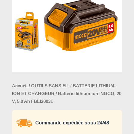
INGCO,
20
V,
5,0
Ah
FBLI20031
Accueil
/
OUTILS SANS FIL
/
BATTERIE LITHIUM-
ION ET CHARGEUR
/ Batterie lithium-ion INGCO, 20
V, 5,0 Ah FBLI20031
Commande expédiée sous 24/48