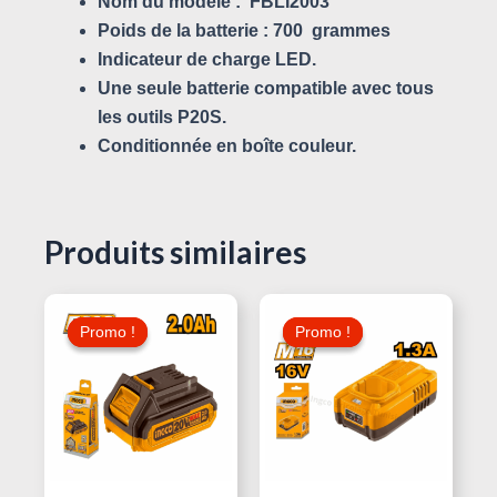
Nom du modèle :
FBLI2003
Poids de la batterie :
700
grammes
Indicateur de charge LED.
Une seule batterie compatible avec tous
les outils P20S.
Conditionnée en boîte couleur.
Produits similaires
Le
Le
Le
Le
Prix
Prix
Prix
Prix
Promo !
Promo !
Promo !
Promo !
Initial
Actuel
Initial
Actuel
Était :
Est :
Était :
Est :
40,000 د.ت.
45,000 د.ت.
50,000 د.ت.