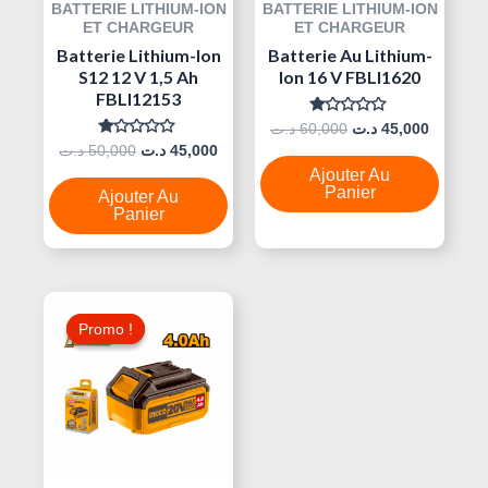
BATTERIE LITHIUM-ION
BATTERIE LITHIUM-ION
ET CHARGEUR
ET CHARGEUR
Batterie Lithium-Ion
Batterie Au Lithium-
S12 12 V 1,5 Ah
Ion 16 V FBLI1620
FBLI12153
Note
د.ت
60,000
د.ت
45,000
0
Note
د.ت
50,000
د.ت
45,000
Sur
0
5
Ajouter Au
Sur
5
Panier
Ajouter Au
Panier
Le
Le
Prix
Prix
Promo !
Promo !
Initial
Actuel
Était :
Est :
90,000 د.ت.
95,000 د.ت.