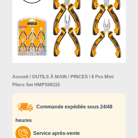
Set
HMPS06115
Accueil
/
OUTILS À MAIN
/
PINCES
/ 6 Pcs Mini
Pliers Set HMPS06115
Commande expédiée sous 24/48
heures
Service après-vente