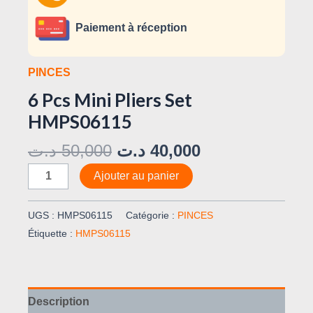
Paiement à réception
PINCES
6 Pcs Mini Pliers Set
HMPS06115
د.ت
50,000
د.ت
40,000
Ajouter au panier
UGS :
HMPS06115
Catégorie :
PINCES
Étiquette :
HMPS06115
Description