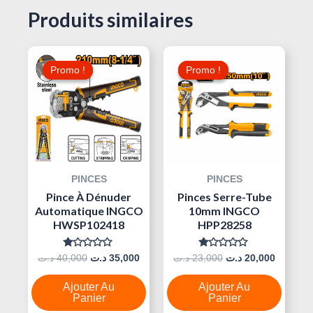
Produits similaires
Le
Le
Le
Le
Prix
Prix
Prix
Prix
Promo !
Promo !
Promo !
Promo !
Initial
Actuel
Initial
Actuel
Était :
Est :
Était :
Est :
23,000 د.ت.
35,000 د.ت.
40,000 د.ت.
PINCES
PINCES
Pince À Dénuder
Pinces Serre-Tube
Automatique INGCO
10mm INGCO
HWSP102418
HPP28258
Note
Note
د.ت
40,000
د.ت
35,000
د.ت
23,000
د.ت
20,000
0
0
Sur
Sur
5
5
Ajouter Au
Ajouter Au
Panier
Panier