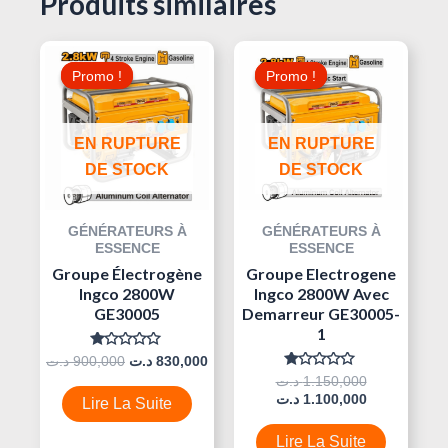
Produits similaires
Le
Le
Le
Le
Prix
Prix
Prix
Prix
Promo !
Promo !
Promo !
Promo !
Initial
Actuel
Initial
Actuel
Était :
Est :
Était :
Est :
830,000 د.ت.
900,000 د.ت.
EN RUPTURE
EN RUPTURE
DE STOCK
DE STOCK
GÉNÉRATEURS À
GÉNÉRATEURS À
ESSENCE
ESSENCE
Groupe Électrogène
Groupe Electrogene
Ingco 2800W
Ingco 2800W Avec
GE30005
Demarreur GE30005-
1
Note
د.ت
900,000
د.ت
830,000
0
Note
د.ت
1.150,000
Sur
0
5
د.ت
1.100,000
Lire La Suite
Sur
5
Lire La Suite