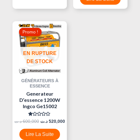
Le
Le
Prix
Prix
Promo !
Promo !
Initial
Actuel
Était :
Est :
520,000 د.ت.
600,000 د.ت.
EN RUPTURE
DE STOCK
GÉNÉRATEURS À
ESSENCE
Generateur
D’essence 1200W
Ingco Ge15002
Note
د.ت
600,000
د.ت
520,000
0
Sur
5
Lire La Suite