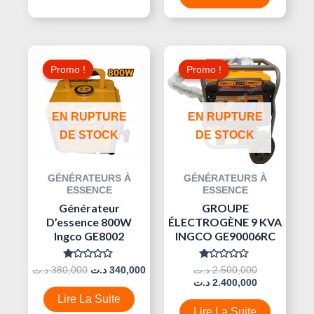
Le
Le
Le
Le
Prix
Prix
Prix
Prix
Promo !
Promo !
Promo !
Promo !
Initial
Actuel
Initial
Actuel
Était :
Est :
Était :
Est :
340,000 د.ت.
380,000 د.ت.
EN RUPTURE
EN RUPTURE
DE STOCK
DE STOCK
GÉNÉRATEURS À
GÉNÉRATEURS À
ESSENCE
ESSENCE
Générateur
GROUPE
D’essence 800W
ÉLECTROGÈNE 9 KVA
Ingco GE8002
INGCO GE90006RC
Note
Note
د.ت
380,000
د.ت
340,000
د.ت
2.500,000
0
0
د.ت
2.400,000
Sur
Sur
5
5
Lire La Suite
Lire La Suite