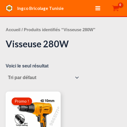
Aller
Main
Ingco Bricolage Tunisie
au
Menu
contenu
Accueil
/ Produits identifiés “Visseuse 280W”
Visseuse 280W
Voici le seul résultat
Le
Le
Prix
Prix
Promo !
Initial
Actuel
Était :
Est :
95,000 د.ت.
120,000 د.ت.