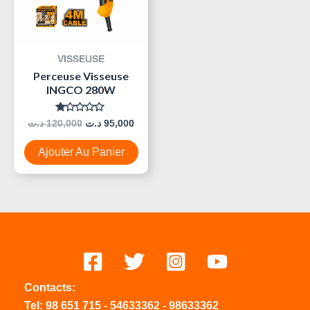
VISSEUSE
Perceuse Visseuse
INGCO 280W
Note
د.ت
120,000
د.ت
95,000
0
Sur
5
Ajouter Au Panier
Contacts:
Tel:
98 651 715
-
54633
362
-
98633362