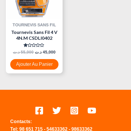
TOURNEVIS SANS FIL
Tournevis Sans Fil 4 V
4N.m CSDLI0402
Note
د.ت
55,000
د.ت
45,000
0
Sur
5
Ajouter Au Panier
Contacts:
Tel:
98 651 715
-
54633
362
-
98633362