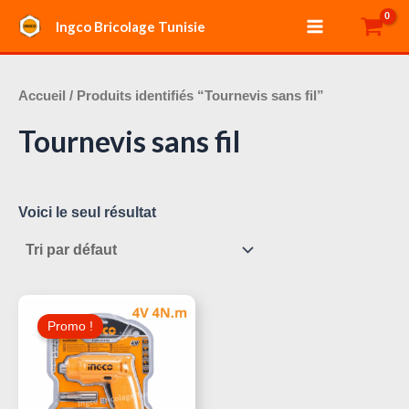
Aller
Main
Ingco Bricolage Tunisie
au
Menu
contenu
Accueil
/ Produits identifiés “Tournevis sans fil”
Tournevis sans fil
Voici le seul résultat
Le
Le
Prix
Prix
Promo !
Initial
Actuel
Était :
Est :
45,000 د.ت.
55,000 د.ت.