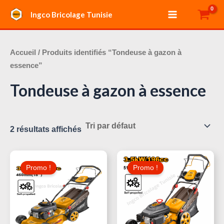
Aller
Main
Ingco Bricolage Tunisie
au
Menu
contenu
Accueil
/ Produits identifiés “Tondeuse à gazon à
essence”
Tondeuse à gazon à essence
2 résultats affichés
Le
Le
Le
Le
Prix
Prix
Prix
Prix
Promo !
Promo !
Initial
Actuel
Initial
Actuel
Était :
Est :
Était :
Est :
850,000 د.ت.
890,000 د.ت.