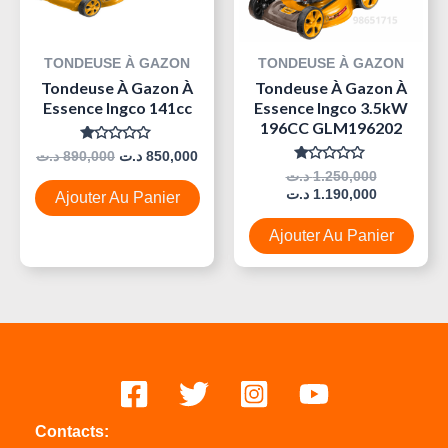
TONDEUSE À GAZON
TONDEUSE À GAZON
Tondeuse À Gazon À
Tondeuse À Gazon À
Essence Ingco 141cc
Essence Ingco 3.5kW
196CC GLM196202
Note
د.ت
890,000
د.ت
850,000
0
Note
د.ت
1.250,000
Sur
0
5
د.ت
1.190,000
Ajouter Au Panier
Sur
5
Ajouter Au Panier
Contacts: