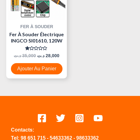
FER À SOUDER
Fer À Souder Électrique
INGCO SI01610, 120W
Note
د.ت
35,000
د.ت
28,000
0
Sur
5
Ajouter Au Panier
Contacts:
Tel:
98 651 715
-
54633
362
-
98633362