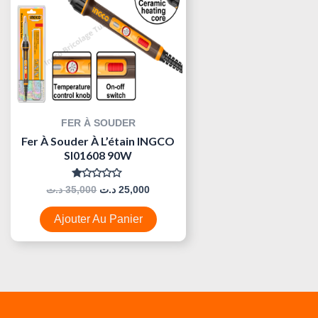
FER À SOUDER
Fer À Souder À L’étain INGCO
SI01608 90W
Note
د.ت
35,000
د.ت
25,000
0
Sur
5
Ajouter Au Panier