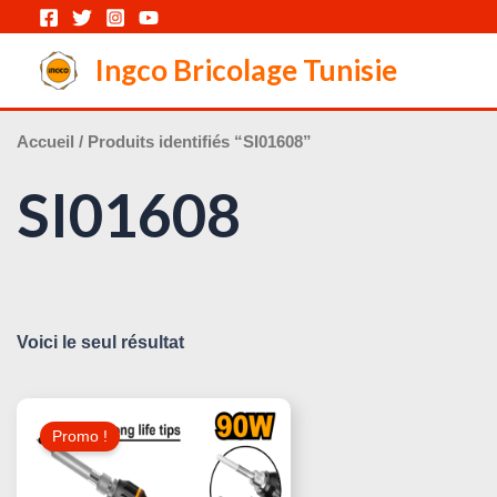
Aller
au
Ingco Bricolage Tunisie
contenu
Accueil
/ Produits identifiés “SI01608”
SI01608
Voici le seul résultat
Le
Le
Prix
Prix
Promo !
Initial
Actuel
Était :
Est :
25,000 د.ت.
35,000 د.ت.