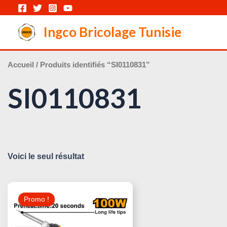
Aller
au
Ingco Bricolage Tunisie
contenu
Accueil
/ Produits identifiés “SI0110831”
SI0110831
Voici le seul résultat
Le
Le
Prix
Prix
Promo !
Initial
Actuel
Était :
Est :
25,000 د.ت.
30,000 د.ت.