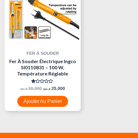
FER À SOUDER
Fer À Souder Électrique Ingco
SI0110831 – 100 W,
Température Réglable
Note
د.ت
30,000
د.ت
25,000
0
Sur
5
Ajouter Au Panier