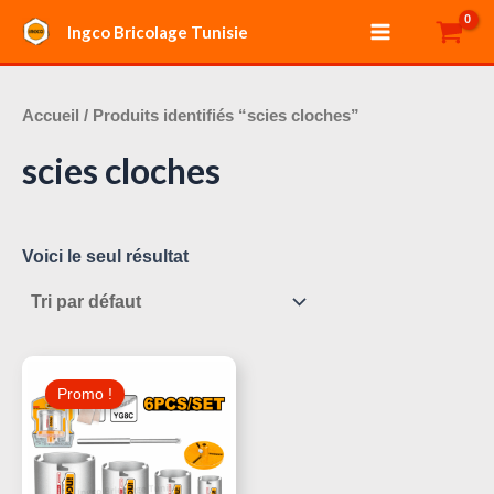
Aller
Main
Ingco Bricolage Tunisie
au
Menu
contenu
Accueil
/ Produits identifiés “scies cloches”
scies cloches
Voici le seul résultat
Le
Le
Prix
Prix
Promo !
Initial
Actuel
Était :
Est :
90,000 د.ت.
100,000 د.ت.