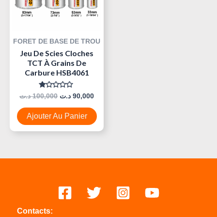
FORET DE BASE DE TROU
Jeu De Scies Cloches
TCT À Grains De
Carbure HSB4061
Note
د.ت
100,000
د.ت
90,000
0
Sur
5
Ajouter Au Panier
Contacts: