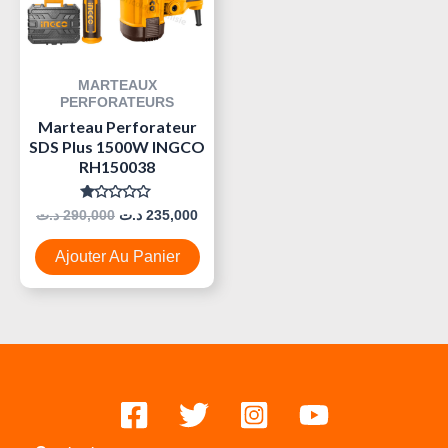
MARTEAUX
PERFORATEURS
Marteau Perforateur
SDS Plus 1500W INGCO
RH150038
Note
د.ت
290,000
د.ت
235,000
0
Sur
5
Ajouter Au Panier