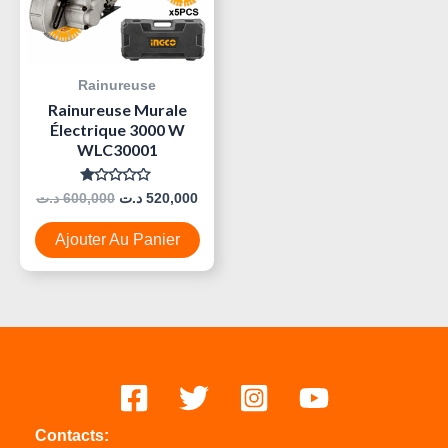
Rainureuse
Rainureuse Murale
Électrique 3000 W
WLC30001
Note
د.ت
600,000
د.ت
520,000
0
Sur
5
Ajouter Au Panier
Contacts: