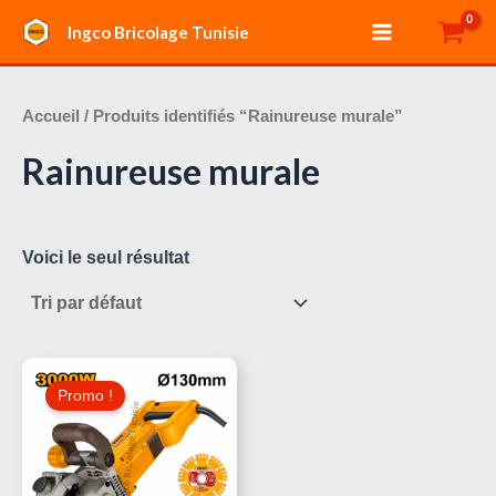
Aller
Main
Ingco Bricolage Tunisie
au
Menu
contenu
Accueil
/ Produits identifiés “Rainureuse murale”
Rainureuse murale
Voici le seul résultat
Le
Le
Prix
Prix
Promo !
Initial
Actuel
Était :
Est :
520,000 د.ت.
600,000 د.ت.