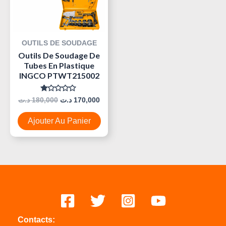
OUTILS DE SOUDAGE
Outils De Soudage De
Tubes En Plastique
INGCO PTWT215002
Note
د.ت
180,000
د.ت
170,000
0
Sur
5
Ajouter Au Panier
Contacts: