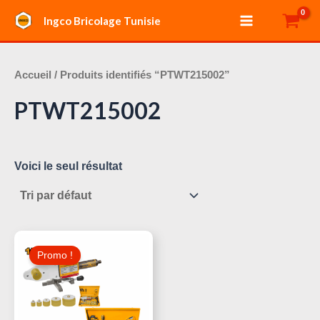
Aller
Main
Ingco Bricolage Tunisie
au
Menu
contenu
Accueil
/ Produits identifiés “PTWT215002”
PTWT215002
Voici le seul résultat
Le
Le
Prix
Prix
Promo !
Initial
Actuel
Était :
Est :
170,000 د.ت.
180,000 د.ت.