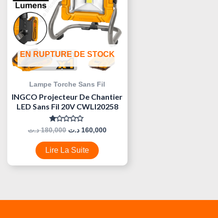
EN RUPTURE DE STOCK
Lampe Torche Sans Fil
INGCO Projecteur De Chantier
LED Sans Fil 20V CWLI20258
Note
د.ت
180,000
د.ت
160,000
0
Sur
5
Lire La Suite