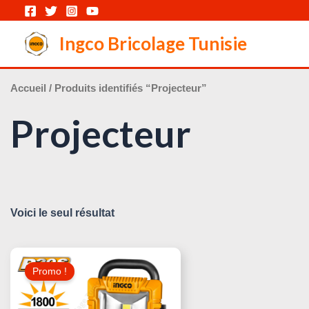
Aller
au
Ingco Bricolage Tunisie
contenu
Accueil
/ Produits identifiés “Projecteur”
Projecteur
Voici le seul résultat
Le
Le
Prix
Prix
Promo !
Initial
Actuel
Était :
Est :
160,000 د.ت.
180,000 د.ت.