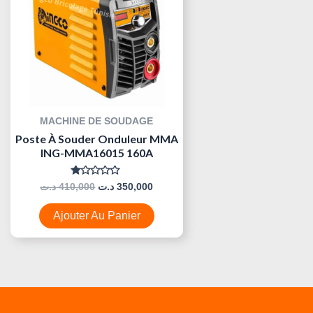
MACHINE DE SOUDAGE
Poste À Souder Onduleur MMA
ING-MMA16015 160A
Note
د.ت
410,000
د.ت
350,000
0
Sur
5
Ajouter Au Panier