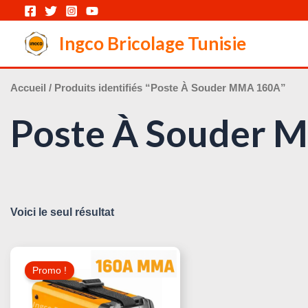
Aller
au
Ingco Bricolage Tunisie
contenu
Accueil
/ Produits identifiés “Poste À Souder MMA 160A”
Poste À Souder 
Voici le seul résultat
Le
Le
Prix
Prix
Promo !
Initial
Actuel
Était :
Est :
350,000 د.ت.
410,000 د.ت.