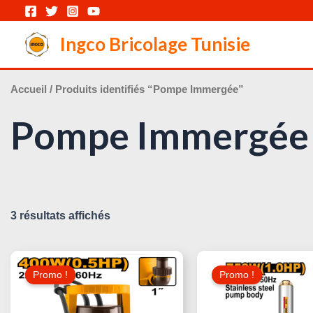
Aller
au
Ingco Bricolage Tunisie
contenu
Accueil
/ Produits identifiés “Pompe Immergée”
Pompe Immergée
3 résultats affichés
Le
Le
Le
Prix
Prix
Prix
Promo !
Promo !
Initial
Actuel
Initial
Était :
Est :
Était :
180,000 د.ت.
230,000 د.ت.