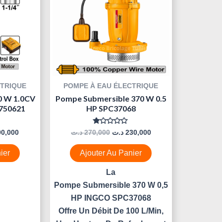
CTRIQUE
POMPE À EAU ÉLECTRIQUE
0 W 1.0CV
Pompe Submersible 370 W 0.5
750621
HP SPC37068
Note
90,000
د.ت
270,000
د.ت
230,000
0
Sur
5
ier
Ajouter Au Panier
La
Pompe Submersible 370 W 0,5
HP INGCO SPC37068
Offre Un Débit De 100 L/min,