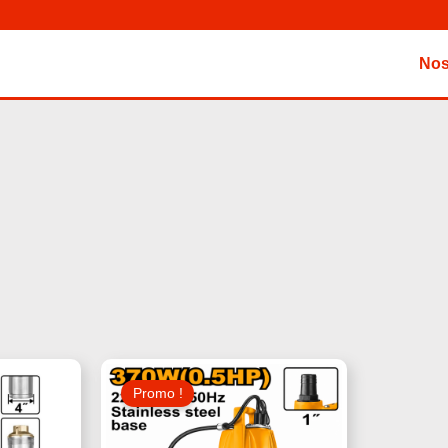
Nos
Le
Le
Le
Prix
Prix
Prix
Promo !
Actuel
Initial
Actuel
Est :
Était :
Est :
230,000 د.ت.
270,000 د.ت.
490,000 د.ت.
500,000 د.ت.