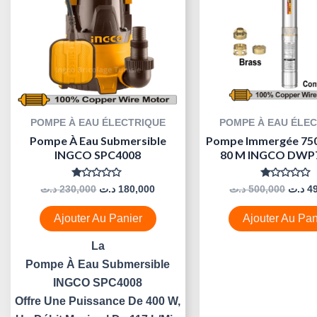
POMPE À EAU ÉLECTRIQUE
POMPE À EAU ÉLE
Pompe À Eau Submersible
Pompe Immergée 75
INGCO SPC4008
80 M INGCO DWP
Note
Note
د.ت
230,000
د.ت
180,000
د.ت
500,000
د.ت
4
0
0
Sur
Sur
5
5
Ajouter Au Panier
Ajouter Au Pan
La
Pompe À Eau Submersible
INGCO SPC4008
Offre Une Puissance De 400 W,