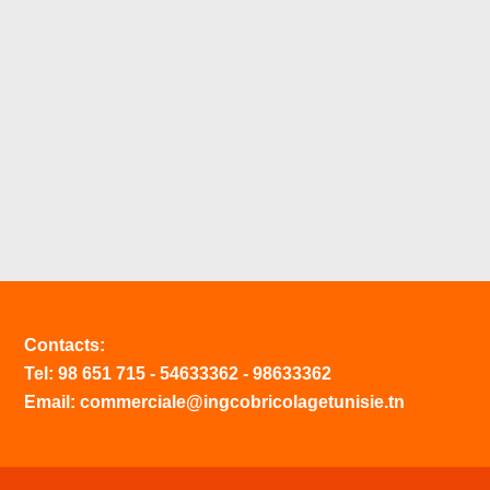
Contacts:
Tel:
98 651 715
-
54633
362
-
98633362
Email: commerciale@ingcobricolagetunisie.tn