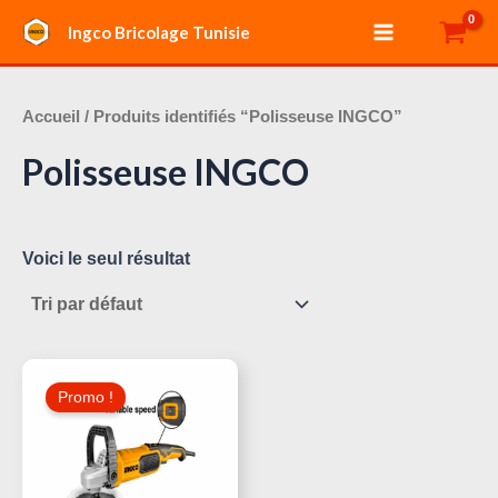
Aller
Main
Ingco Bricolage Tunisie
au
Menu
contenu
Accueil
/ Produits identifiés “Polisseuse INGCO”
Polisseuse INGCO
Voici le seul résultat
Le
Le
Prix
Prix
Promo !
Initial
Actuel
Était :
Est :
170,000 د.ت.
195,000 د.ت.