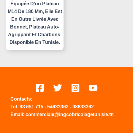
Équipée D’un Plateau
M14 De 180 Mm, Elle Est
En Outre Livrée Avec
Bonnet, Plateau Auto-
Agrippant Et Charbons.
Disponible En Tunisie.
Contacts:
Tel:
98 651 715
-
54633
362
-
98633362
Email: commerciale@ingcobricolagetunisie.tn