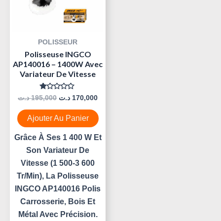
POLISSEUR
Polisseuse INGCO
AP140016 – 1400W Avec
Variateur De Vitesse
Note
د.ت
195,000
د.ت
170,000
0
Sur
5
Ajouter Au Panier
Grâce À Ses 1 400 W Et
Son Variateur De
Vitesse (1 500-3 600
Tr/min), La Polisseuse
INGCO AP140016 Polis
Carrosserie, Bois Et
Métal Avec Précision.