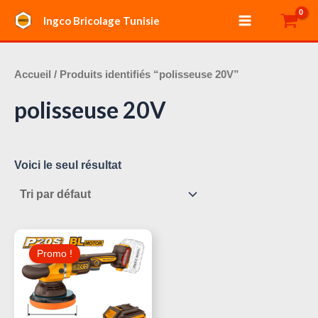
Aller
Main
Ingco Bricolage Tunisie
au
Menu
contenu
Accueil
/ Produits identifiés “polisseuse 20V”
polisseuse 20V
Voici le seul résultat
Le
Le
Prix
Prix
Promo !
Initial
Actuel
Était :
Est :
310,000 د.ت.
390,000 د.ت.