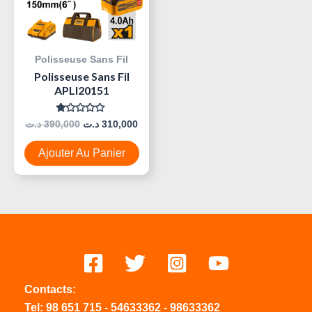
Polisseuse Sans Fil
Polisseuse Sans Fil
APLI20151
Note
د.ت
390,000
د.ت
310,000
0
Sur
5
Ajouter Au Panier
Contacts:
Tel:
98 651 715
-
54633
362
-
98633362