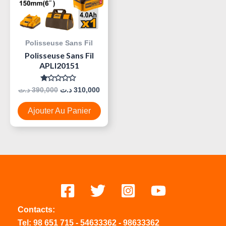
Polisseuse Sans Fil
Polisseuse Sans Fil
APLI20151
Note
د.ت
390,000
د.ت
310,000
0
Sur
5
Ajouter Au Panier
Contacts:
Tel:
98 651 715
-
54633
362
-
98633362