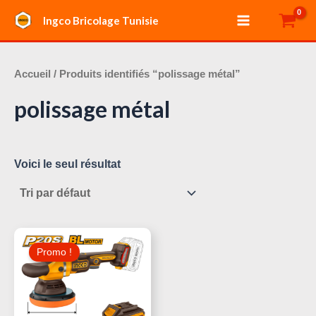
Aller
Main
Ingco Bricolage Tunisie
au
Menu
contenu
Accueil
/ Produits identifiés “polissage métal”
polissage métal
Voici le seul résultat
Le
Le
Prix
Prix
Promo !
Initial
Actuel
Était :
Est :
310,000 د.ت.
390,000 د.ت.