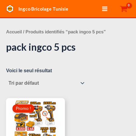
Aller
Main
Ingco Bricolage Tunisie
au
Menu
contenu
Accueil
/ Produits identifiés “pack ingco 5 pcs”
pack ingco 5 pcs
Voici le seul résultat
Le
Le
Prix
Prix
Promo !
Initial
Actuel
Était :
Est :
520,000 د.ت.
590,000 د.ت.