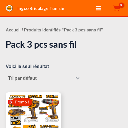
Aller
Main
Ingco Bricolage Tunisie
au
Menu
contenu
Accueil
/ Produits identifiés “Pack 3 pcs sans fil”
Pack 3 pcs sans fil
Voici le seul résultat
Le
Le
Prix
Prix
Promo !
Initial
Actuel
Était :
Est :
275,000 د.ت.
320,000 د.ت.