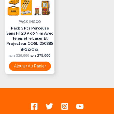
PACK INGCO
Pack 3 Pcs Perceuse
Sans Fil 20 V 66 N·m Avec
Télémètre Laser Et
Projecteur COSLI250885
Note
د.ت
320,000
د.ت
275,000
0
Sur
5
Ajouter Au Panier