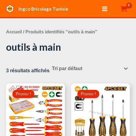
Aller
Main
Ingco Bricolage Tunisie
au
Menu
contenu
Accueil
/ Produits identifiés “outils à main”
outils à main
3 résultats affichés
Le
Le
Le
Le
Prix
Prix
Prix
Prix
Promo !
Promo !
Initial
Actuel
Initial
Actuel
Était :
Est :
Était :
Est :
20,000 د.ت.
95,000 د.ت.
120,000 د.ت.