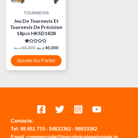
TOURNEVIS
Jeu De Tournevis Et
Tournevis De Précision
18pcs HKSD1828
Note
د.ت
55,000
د.ت
40,000
0
Sur
5
Ajouter Au Panier
Contacts:
Tel:
98 651 715
-
54633
362
-
98633362
Email: commerciale@ingcobricolagetunisie.tn