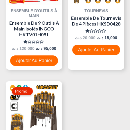
ENSEMBLE D'OUTILS À
TOURNEVIS
MAIN
Ensemble De Tournevis
Ensemble De 9 Outils À
De 4 Pièces HKSD0428
Main Isolés INGCO
HKTV01H091
Note
د.ت
20,000
د.ت
15,000
0
Sur
Note
د.ت
120,000
د.ت
95,000
5
Ajouter Au Panier
0
Sur
5
Ajouter Au Panier
Le
Le
Prix
Prix
Promo !
Initial
Actuel
Était :
Est :
40,000 د.ت.
55,000 د.ت.