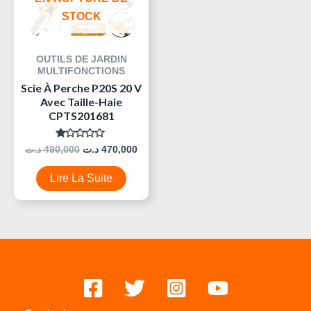
STOCK
OUTILS DE JARDIN
MULTIFONCTIONS
Scie À Perche P20S 20 V
Avec Taille-Haie
CPTS201681
Note
د.ت
490,000
د.ت
470,000
0
Sur
5
Lire La Suite