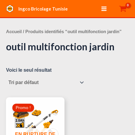
Aller
Main
Ingco Bricolage Tunisie
au
Menu
contenu
Accueil
/ Produits identifiés “outil multifonction jardin”
outil multifonction jardin
Voici le seul résultat
Le
Le
Prix
Prix
Promo !
Initial
Actuel
Était :
Est :
470,000 د.ت.
490,000 د.ت.
EN RUPTURE DE