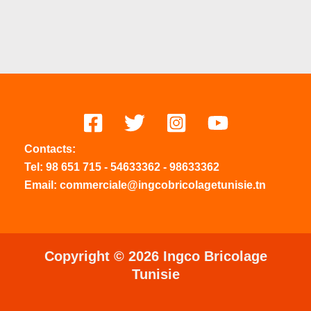
Contacts:
Tel:
98 651 715
-
54633
362
-
98633362
Email: commerciale@ingcobricolagetunisie.tn
Copyright © 2026 Ingco Bricolage
Tunisie