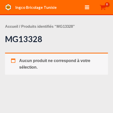
Aller
Main
Ingco Bricolage Tunisie
au
Menu
contenu
Accueil
/ Produits identifiés “MG13328”
MG13328
Aucun produit ne correspond à votre
sélection.