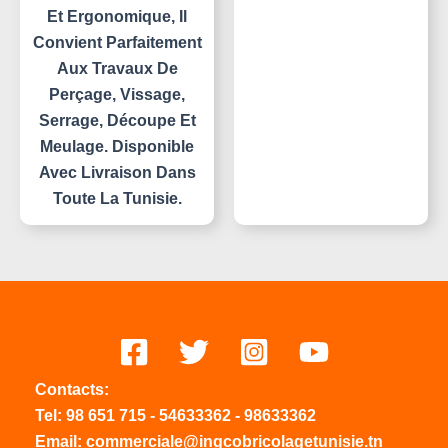
Et Ergonomique, Il
Convient Parfaitement
Aux Travaux De
Perçage, Vissage,
Serrage, Découpe Et
Meulage. Disponible
Avec Livraison Dans
Toute La Tunisie.
Contacts:
Tel:
98 651 715
-
54633
362
-
98633362
Email: commerciale@ingcobricolagetunisie.tn