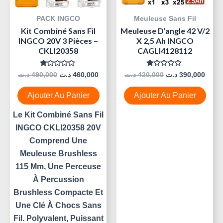
PACK INGCO
Meuleuse Sans Fil
Kit Combiné Sans Fil
Meuleuse D’angle 42 V/2
INGCO 20V 3 Pièces –
X 2,5 Ah INGCO
CKLI20358
CAGLI4128112
Note
Note
د.ت
490,000
د.ت
460,000
د.ت
420,000
د.ت
390,000
0
0
Sur
Sur
5
5
Ajouter Au Panier
Ajouter Au Panier
Le Kit Combiné Sans Fil
INGCO CKLI20358 20V
Comprend Une
Meuleuse Brushless
115 Mm, Une Perceuse
À Percussion
Brushless Compacte Et
Une Clé À Chocs Sans
Fil. Polyvalent, Puissant