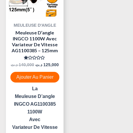
MEULEUSE D'ANGLE
Meuleuse D’angle
INGCO 1100W Avec
Variateur De Vitesse
AG1100385 – 125mm
Note
د.ت
140,000
د.ت
125,000
0
Sur
5
Ajouter Au Panier
La
Meuleuse D’angle
INGCO AG1100385
1100W
Avec
Variateur De Vitesse