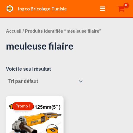
Aller
Main
Ingco Bricolage Tunisie
au
Menu
contenu
Accueil
/ Produits identifiés “meuleuse filaire”
meuleuse filaire
Voici le seul résultat
Le
Le
Prix
Prix
Promo !
Initial
Actuel
Était :
Est :
125,000 د.ت.
140,000 د.ت.