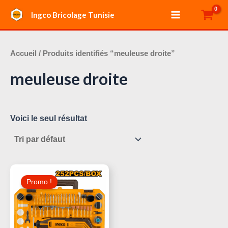
Aller
Main
Ingco Bricolage Tunisie
au
Menu
contenu
Accueil
/ Produits identifiés “meuleuse droite”
meuleuse droite
Voici le seul résultat
Le
Le
Prix
Prix
Promo !
Initial
Actuel
Était :
Est :
135,000 د.ت.
170,000 د.ت.