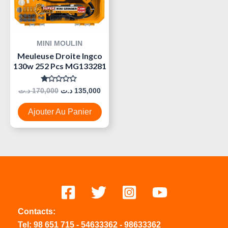
MINI MOULIN
Meuleuse Droite Ingco
130w 252 Pcs MG133281
Note
د.ت
170,000
د.ت
135,000
0
Sur
5
Ajouter Au Panier
Contacts:
Tel:
98 651 715
-
54633
362
-
98633362