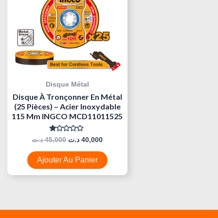
Disque Métal
Disque À Tronçonner En Métal
(25 Pièces) – Acier Inoxydable
115 Mm INGCO MCD11011525
Note
د.ت
45,000
د.ت
40,000
0
Sur
5
Ajouter Au Panier