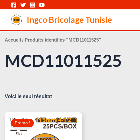
Aller
au
Ingco Bricolage Tunisie
contenu
Accueil
/ Produits identifiés “MCD11011525”
MCD11011525
Voici le seul résultat
Le
Le
Prix
Prix
Promo !
Initial
Actuel
Était :
Est :
40,000 د.ت.
45,000 د.ت.