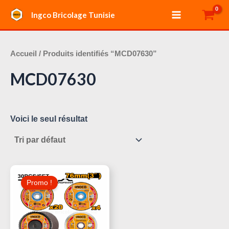
Aller
Main
Ingco Bricolage Tunisie
au
Menu
contenu
Accueil
/ Produits identifiés “MCD07630”
MCD07630
Voici le seul résultat
Le
Le
Prix
Prix
Promo !
Initial
Actuel
Était :
Est :
55,000 د.ت.
60,000 د.ت.