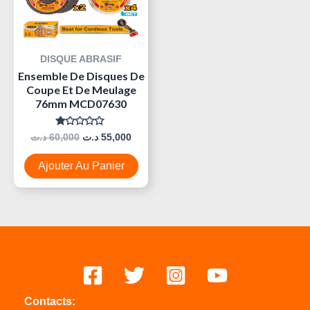
DISQUE ABRASIF
Ensemble De Disques De
Coupe Et De Meulage
76mm MCD07630
Note
د.ت
60,000
د.ت
55,000
0
Sur
5
Ajouter Au Panier
Contacts: