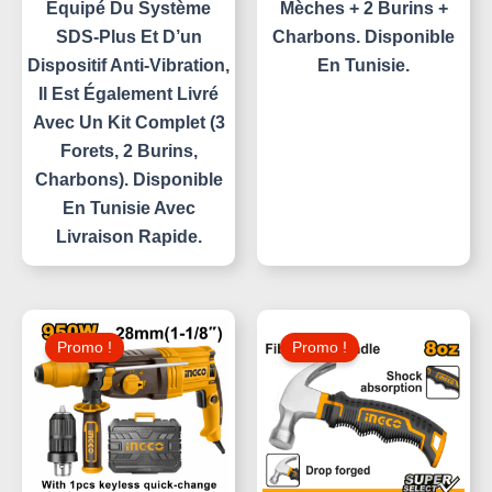
Équipé Du Système
Mèches + 2 Burins +
SDS-Plus Et D’un
Charbons. Disponible
Dispositif Anti-Vibration,
En Tunisie.
Il Est Également Livré
Avec Un Kit Complet (3
Forets, 2 Burins,
Charbons). Disponible
En Tunisie Avec
Livraison Rapide.
Le
Le
Le
Le
Prix
Prix
Prix
Prix
Promo !
Promo !
Initial
Actuel
Initial
Actuel
Était :
Est :
Était :
Est :
20,000 د.ت.
195,000 د.ت.
210,000 د.ت.