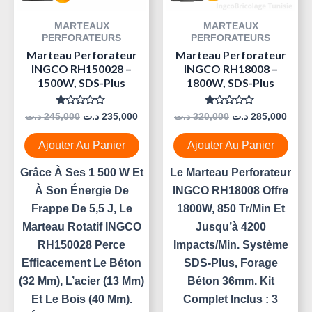
MARTEAUX
MARTEAUX
PERFORATEURS
PERFORATEURS
Marteau Perforateur
Marteau Perforateur
INGCO RH150028 –
INGCO RH18008 –
1500W, SDS-Plus
1800W, SDS-Plus
Note
Note
د.ت
245,000
د.ت
235,000
د.ت
320,000
د.ت
285,000
0
0
Sur
Sur
5
5
Ajouter Au Panier
Ajouter Au Panier
Grâce À Ses 1 500 W Et
Le Marteau Perforateur
À Son Énergie De
INGCO RH18008 Offre
Frappe De 5,5 J, Le
1800W, 850 Tr/min Et
Marteau Rotatif INGCO
Jusqu’à 4200
RH150028 Perce
Impacts/min. Système
Efficacement Le Béton
SDS-Plus, Forage
(32 Mm), L’acier (13 Mm)
Béton 36mm. Kit
Et Le Bois (40 Mm).
Complet Inclus : 3