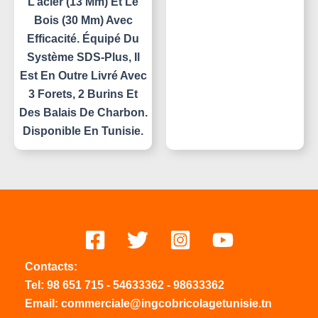
L’acier (13 Mm) Et Le
Bois (30 Mm) Avec
Efficacité. Équipé Du
Système SDS-Plus, Il
Est En Outre Livré Avec
3 Forets, 2 Burins Et
Des Balais De Charbon.
Disponible En Tunisie.
Contacts:
Tel:
98 651 715
-
54633
362
-
98633362
Email: commerciale@ingcobricolagetunisie.tn