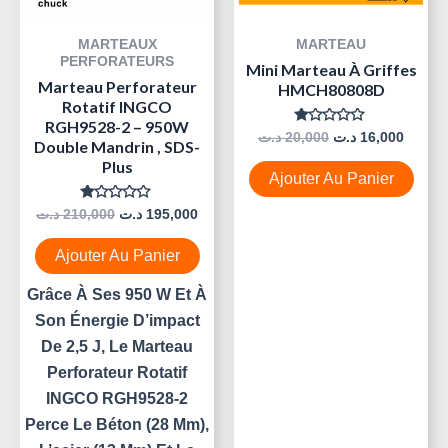
MARTEAUX
MARTEAU
PERFORATEURS
Mini Marteau À Griffes
Marteau Perforateur
HMCH80808D
Rotatif INGCO
RGH9528-2 – 950W
Note
د.ت
20,000
د.ت
16,000
Double Mandrin , SDS-
0
Sur
Plus
5
Ajouter Au Panier
Note
د.ت
210,000
د.ت
195,000
0
Sur
5
Ajouter Au Panier
Grâce À Ses 950 W Et À
Son Énergie D’impact
De 2,5 J, Le Marteau
Perforateur Rotatif
INGCO RGH9528-2
Perce Le Béton (28 Mm),