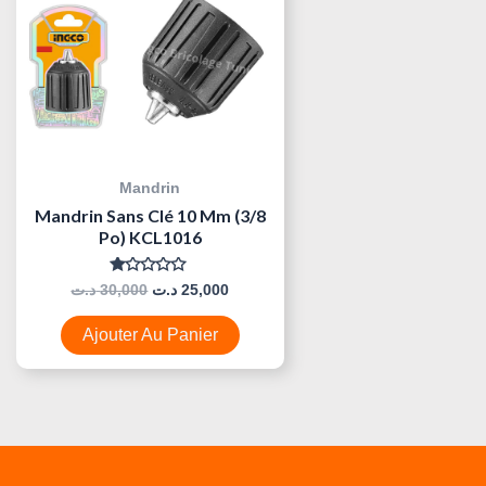
Mandrin
Mandrin Sans Clé 10 Mm (3/8
Po) KCL1016
Note
د.ت
30,000
د.ت
25,000
0
Sur
5
Ajouter Au Panier