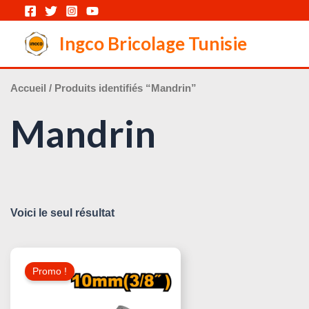
Aller
au
Ingco Bricolage Tunisie
contenu
Accueil
/ Produits identifiés “Mandrin”
Mandrin
Voici le seul résultat
Le
Le
Prix
Prix
Promo !
Initial
Actuel
Était :
Est :
25,000 د.ت.
30,000 د.ت.