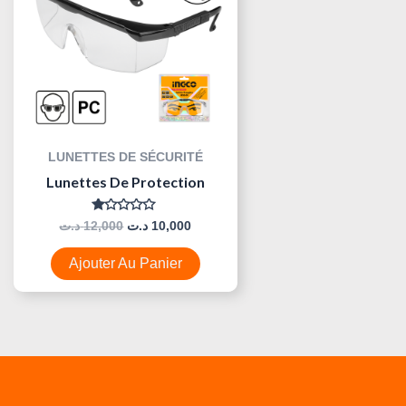
LUNETTES DE SÉCURITÉ
Lunettes De Protection
Note
د.ت
12,000
د.ت
10,000
0
Sur
5
Ajouter Au Panier