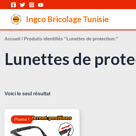
Aller
au
Ingco Bricolage Tunisie
contenu
Accueil
/ Produits identifiés “Lunettes de protection:”
Lunettes de prote
Voici le seul résultat
Le
Le
Prix
Prix
Promo !
Initial
Actuel
Était :
Est :
10,000 د.ت.
12,000 د.ت.