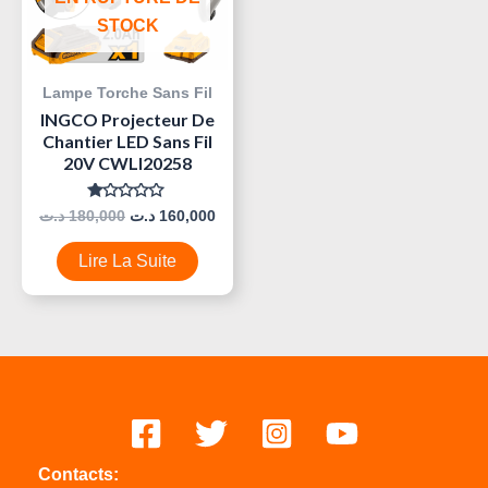
STOCK
Lampe Torche Sans Fil
INGCO Projecteur De
Chantier LED Sans Fil
20V CWLI20258
Note
د.ت
180,000
د.ت
160,000
0
Sur
5
Lire La Suite
Contacts: