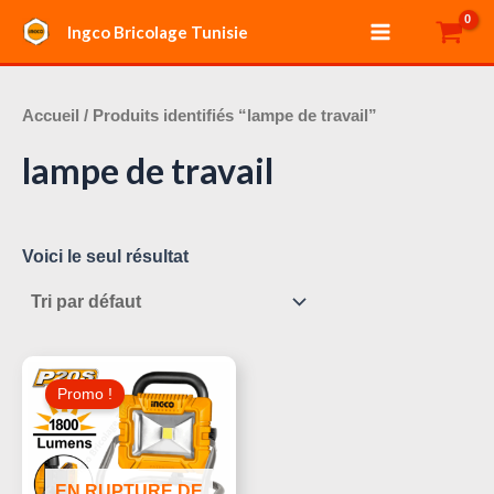
Aller
Main
Ingco Bricolage Tunisie
au
Menu
contenu
Accueil
/ Produits identifiés “lampe de travail”
lampe de travail
Voici le seul résultat
Le
Le
Prix
Prix
Promo !
Initial
Actuel
Était :
Est :
160,000 د.ت.
180,000 د.ت.
EN RUPTURE DE