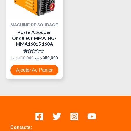
MACHINE DE SOUDAGE
Poste À Souder
Onduleur MMA ING-
MMA16015 160A
Note
د.ت
410,000
د.ت
350,000
0
Sur
5
Ajouter Au Panier
Contacts: