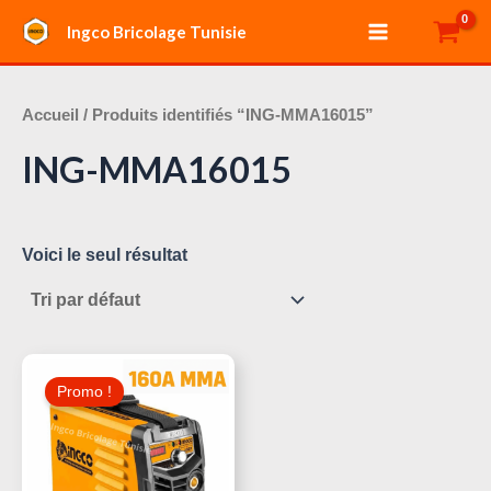
Aller
Main
Ingco Bricolage Tunisie
au
Menu
contenu
Accueil
/ Produits identifiés “ING-MMA16015”
ING-MMA16015
Voici le seul résultat
Le
Le
Prix
Prix
Promo !
Initial
Actuel
Était :
Est :
350,000 د.ت.
410,000 د.ت.