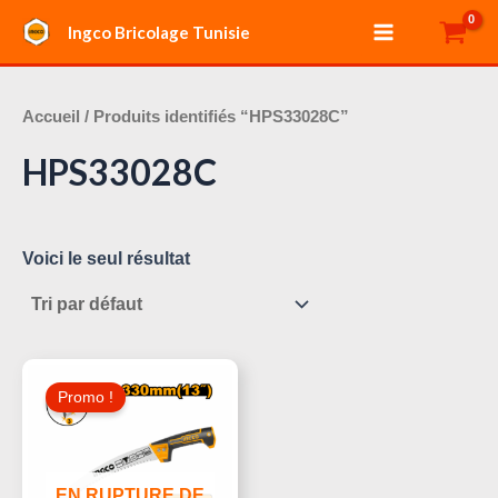
Aller
Main
Ingco Bricolage Tunisie
au
Menu
contenu
Accueil
/ Produits identifiés “HPS33028C”
HPS33028C
Voici le seul résultat
Le
Le
Prix
Prix
Promo !
Initial
Actuel
Était :
Est :
23,000 د.ت.
27,000 د.ت.
EN RUPTURE DE