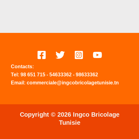
Contacts:
Tel:
98 651 715
-
54633
362
-
98633362
Email: commerciale@ingcobricolagetunisie.tn
Copyright © 2026 Ingco Bricolage
Tunisie