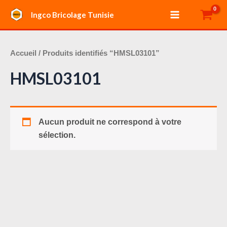
Aller
Main
Ingco Bricolage Tunisie
au
Menu
contenu
Accueil
/ Produits identifiés “HMSL03101”
HMSL03101
Aucun produit ne correspond à votre
sélection.