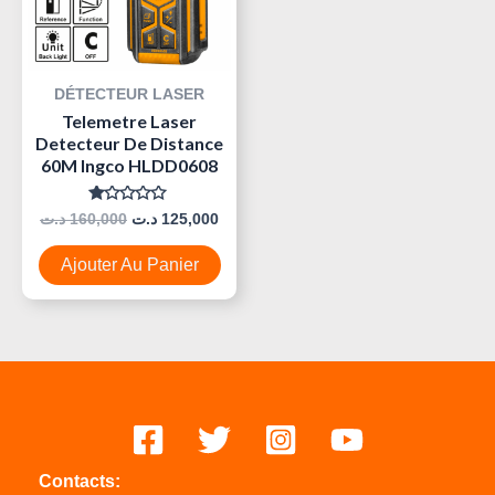
DÉTECTEUR LASER
Telemetre Laser
Detecteur De Distance
60M Ingco HLDD0608
Note
د.ت
160,000
د.ت
125,000
0
Sur
5
Ajouter Au Panier
Contacts: