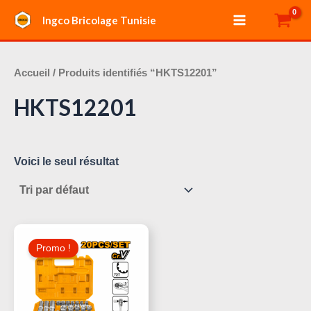
Aller
Main
Ingco Bricolage Tunisie
au
Menu
contenu
Accueil
/ Produits identifiés “HKTS12201”
HKTS12201
Voici le seul résultat
Le
Le
Prix
Prix
Promo !
Initial
Actuel
Était :
Est :
105,000 د.ت.
115,000 د.ت.