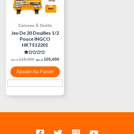
Caisses À Outils
Jeu De 20 Douilles 1/2
Pouce INGCO
HKTS12201
Note
د.ت
115,000
د.ت
105,000
0
Sur
5
Ajouter Au Panier