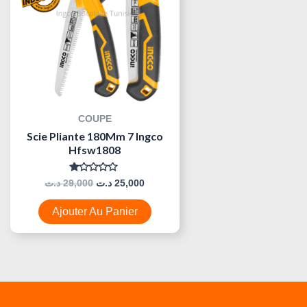
COUPE
Scie Pliante 180Mm 7 Ingco
Hfsw1808
Note
د.ت
29,000
د.ت
25,000
0
Sur
5
Ajouter Au Panier