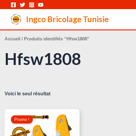
Aller
au
Ingco Bricolage Tunisie
contenu
Accueil
/ Produits identifiés “Hfsw1808”
Hfsw1808
Voici le seul résultat
Le
Le
Prix
Prix
Promo !
Initial
Actuel
Était :
Est :
25,000 د.ت.
29,000 د.ت.