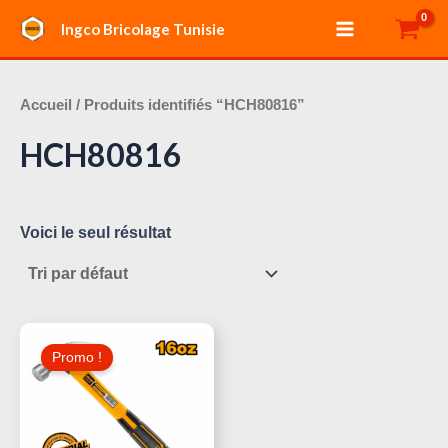
Aller
Main
Ingco Bricolage Tunisie
au
Menu
contenu
Accueil
/ Produits identifiés “HCH80816”
HCH80816
Voici le seul résultat
Le
Le
Prix
Prix
Promo !
Initial
Actuel
Était :
Est :
20,000 د.ت.
25,000 د.ت.