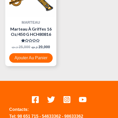
MARTEAU
Marteau À Griffes 16
Oz/450 G HCH80816
Note
د.ت
25,000
د.ت
20,000
0
Sur
5
Ajouter Au Panier
Contacts:
Tel:
98 651 715
-
54633
362
-
98633362