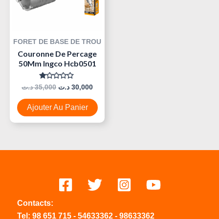
FORET DE BASE DE TROU
Couronne De Percage
50Mm Ingco Hcb0501
Note
د.ت
35,000
د.ت
30,000
0
Sur
5
Ajouter Au Panier
Contacts:
Tel:
98 651 715
-
54633
362
-
98633362