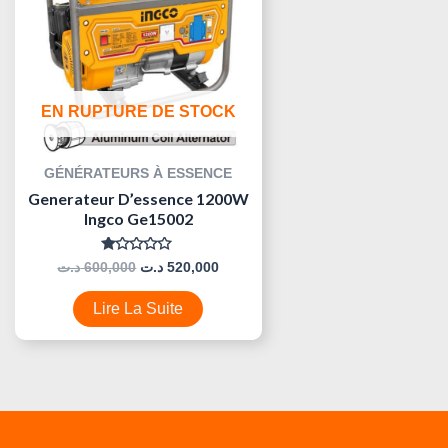
EN RUPTURE DE STOCK
GÉNÉRATEURS À ESSENCE
Generateur D’essence 1200W
Ingco Ge15002
Note
د.ت
600,000
د.ت
520,000
0
Sur
5
Lire La Suite