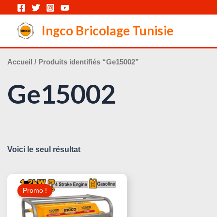
Aller
au
Ingco Bricolage Tunisie
contenu
Accueil
/ Produits identifiés “Ge15002”
Ge15002
Voici le seul résultat
Le
Le
Prix
Prix
Promo !
Initial
Actuel
Était :
Est :
520,000 د.ت.
600,000 د.ت.