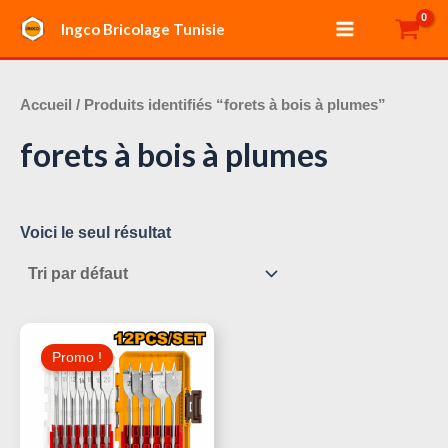
Aller
Main
Ingco Bricolage Tunisie
au
Menu
contenu
Accueil
/ Produits identifiés “forets à bois à plumes”
forets à bois à plumes
Voici le seul résultat
Le
Le
Prix
Prix
Promo !
Initial
Actuel
Était :
Est :
60,000 د.ت.
70,000 د.ت.