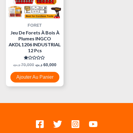
FORET
Jeu De Forets À Bois À
Plumes INGCO
AKDL1206 INDUSTRIAL
12 Pcs
Note
د.ت
70,000
د.ت
60,000
0
Sur
5
Ajouter Au Panier